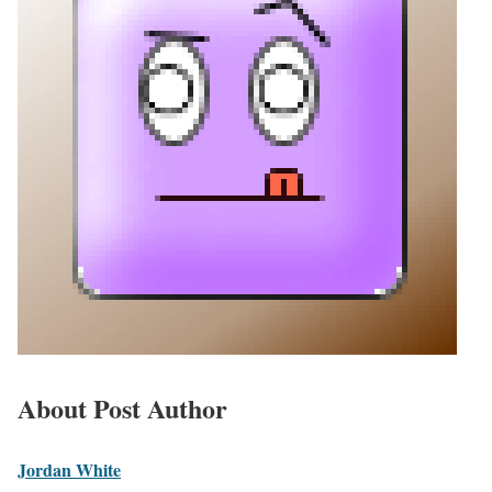
About Post Author
Jordan White