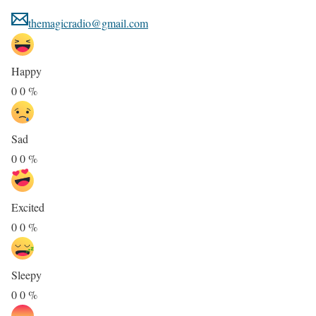
themagicradio@gmail.com
Happy
0
0
%
Sad
0
0
%
Excited
0
0
%
Sleepy
0
0
%