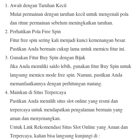
Awali dengan Taruhan Kecil
Mulai permainan dengan taruhan kecil untuk mengenali pola
dan ritme permainan sebelum meningkatkan taruhan.
Perhatikan Pola Free Spin
Fitur free spin sering kali menjadi kunci kemenangan besar.
Pastikan Anda bermain cukup lama untuk memicu fitur ini.
Gunakan Fitur Buy Spin dengan Bijak
Jika Anda memiliki saldo lebih, gunakan fitur Buy Spin untuk
langsung memicu mode free spin. Namun, pastikan Anda
memanfaatkannya dengan perhitungan matang.
Mainkan di Situs Terpercaya
Pastikan Anda memilih situs slot online yang resmi dan
terpercaya untuk mendapatkan pengalaman bermain yang
aman dan menyenangkan.
Untuk Link Rekomendasi Situs Slot Online yang Aman dan
Terpercaya, kalian bisa langsung kunjungi di :