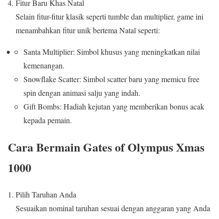
Fitur Baru Khas Natal
Selain fitur-fitur klasik seperti tumble dan multiplier, game ini
menambahkan fitur unik bertema Natal seperti:
Santa Multiplier: Simbol khusus yang meningkatkan nilai
kemenangan.
Snowflake Scatter: Simbol scatter baru yang memicu free
spin dengan animasi salju yang indah.
Gift Bombs: Hadiah kejutan yang memberikan bonus acak
kepada pemain.
Cara Bermain Gates of Olympus Xmas
1000
Pilih Taruhan Anda
Sesuaikan nominal taruhan sesuai dengan anggaran yang Anda