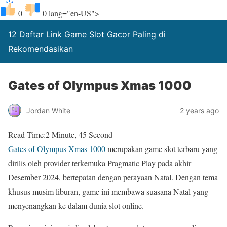
0
0
lang="en-US">
12 Daftar Link Game Slot Gacor Paling di
Rekomendasikan
Gates of Olympus Xmas 1000
Jordan White
2 years ago
Read Time:
2 Minute, 45 Second
Gates of Olympus Xmas 1000
merupakan game slot terbaru yang
dirilis oleh provider terkemuka Pragmatic Play pada akhir
Desember 2024, bertepatan dengan perayaan Natal. Dengan tema
khusus musim liburan, game ini membawa suasana Natal yang
menyenangkan ke dalam dunia slot online.